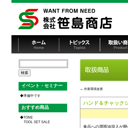
検
索:
イベント・セミナー
←
作業環境改善
準備中です
ハンド＆チャック
おすすめ商品
TONE
TOOL SET SALE
食品への潤滑油混入が懸