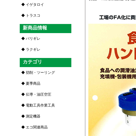
イゲタロイ
トラスコ
新商品情報
バリギレ
ラクギレ
カテゴリ
切削・ツーリング
夏季商品
伝導・油圧空圧
電動工具作業工具
測定機器
エコ関連商品