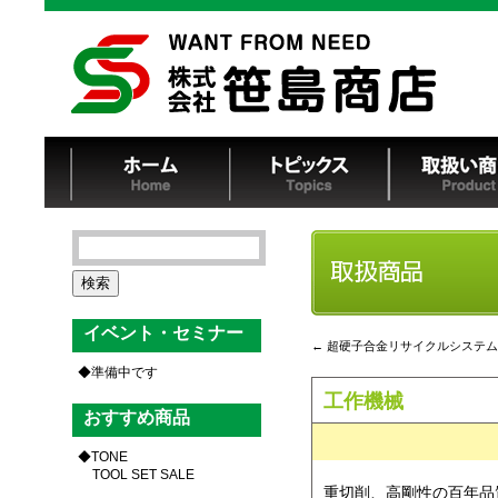
検
索:
イベント・セミナー
←
超硬子合金リサイクルシステム
準備中です
工作機械
おすすめ商品
TONE
TOOL SET SALE
重切削、高剛性の百年品