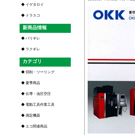
イゲタロイ
トラスコ
新商品情報
バリギレ
ラクギレ
カテゴリ
切削・ツーリング
夏季商品
伝導・油圧空圧
電動工具作業工具
測定機器
エコ関連商品