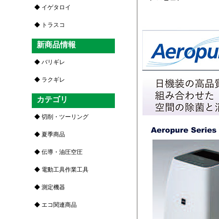
イゲタロイ
トラスコ
新商品情報
バリギレ
ラクギレ
カテゴリ
切削・ツーリング
夏季商品
伝導・油圧空圧
電動工具作業工具
測定機器
エコ関連商品