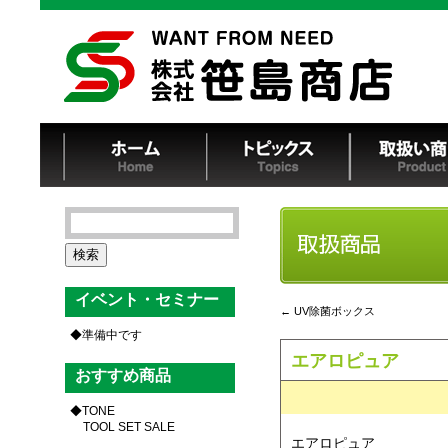
検
索:
イベント・セミナー
←
UV除菌ボックス
準備中です
エアロピュア
おすすめ商品
TONE
TOOL SET SALE
エアロピュア