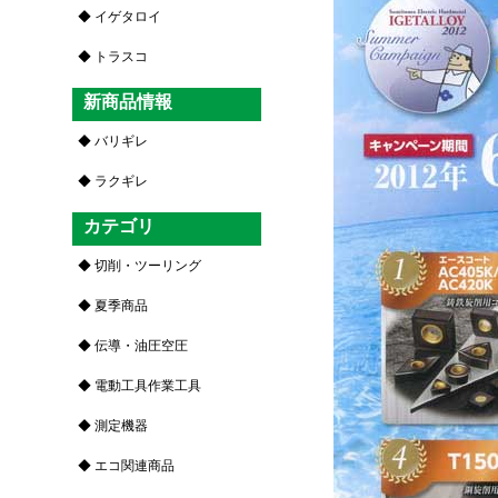
イゲタロイ
トラスコ
新商品情報
バリギレ
ラクギレ
カテゴリ
切削・ツーリング
夏季商品
伝導・油圧空圧
電動工具作業工具
測定機器
エコ関連商品